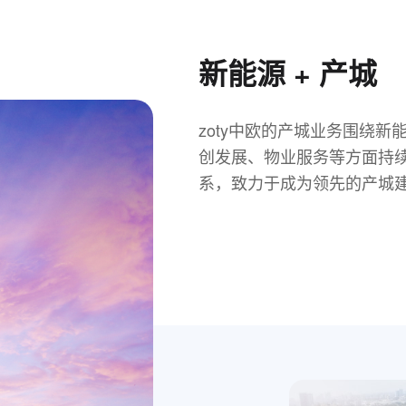
新能源 + 产城
zoty中欧的产城业务围绕
创发展、物业服务等方面持
系，致力于成为领先的产城
位于湖州太湖新区核心区，
位于湖州长兴县煤山镇，项目总
项目由位于杭州余杭区浙大
约 248亩，总建筑面积约 5
方。以zoty中欧主产业进
尚产业园项目构成。其中浙大校
部中心、新能源创新中心、
投资基金，赋能科技型项目
方、谷尚产业园项目总建筑面积
园。
立人才深挖井，打造zoty