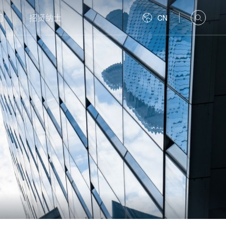
们
招贤纳士
CN