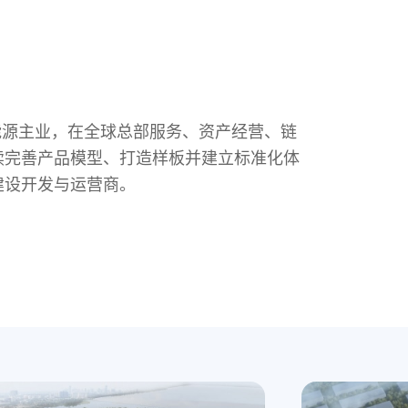
新能源主业，在全球总部服务、资产经营、链
续完善产品模型、打造样板并建立标准化体
建设开发与运营商。
是湖州融入长三角的龙头项目，总建设用地
建设用地 207 亩，总建筑面积 11 万
校友总部园项目和位于西湖区云谷小镇的谷
0 万平方米。项目包括zoty中欧集团全球总
驻园区为先导，通过产业地产模式运作，建立
友总部园项目总建筑面积约为 4.37 万
商务中心、人才中心、专家生活区等。
，打造集约化、生态化、数字化新型产业
约 18.7 万方。项目通过全链覆盖、建
中欧总部高人才产业集聚地。